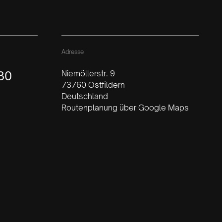
Adresse
30
Niemöllerstr. 9
73760 Ostfildern
Deutschland
Routenplanung über Google Maps
Öffnungszeiten
Mo–Do 9:00 – 17:00 Uhr