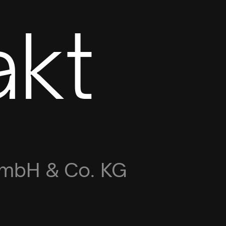
akt
mbH & Co. KG